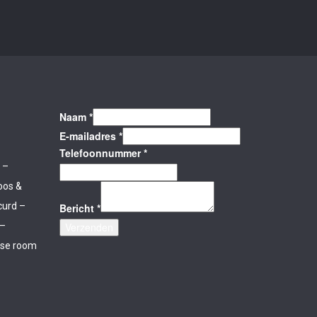
Naam
*
E-mailadres
*
Telefoonnummer
*
 –
oos &
curd –
Bericht
*
 –
Verzenden
rse room