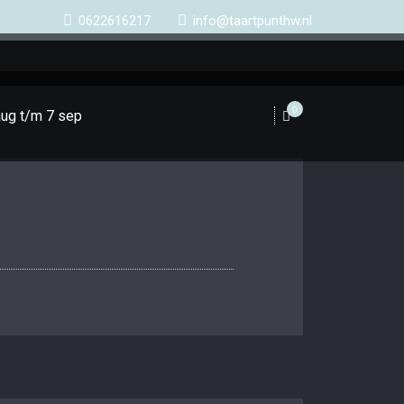
0622616217
info@taartpunthw.nl
0
aug t/m 7 sep