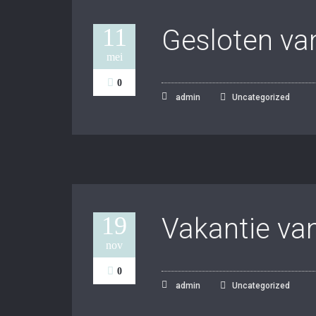
11
Gesloten van
mei
0
admin
Uncategorized
19
Vakantie van
nov
0
admin
Uncategorized