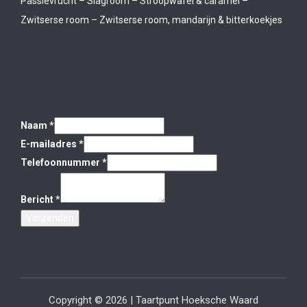
Passievrucht – Slagroom – Stroopwafel & caramel –
Zwitserse room – Zwitserse room, mandarijn & bitterkoekjes
Naam
*
E-mailadres
*
Telefoonnummer
*
Bericht
*
Verzenden
Copyright © 2026 | Taartpunt Hoeksche Waard