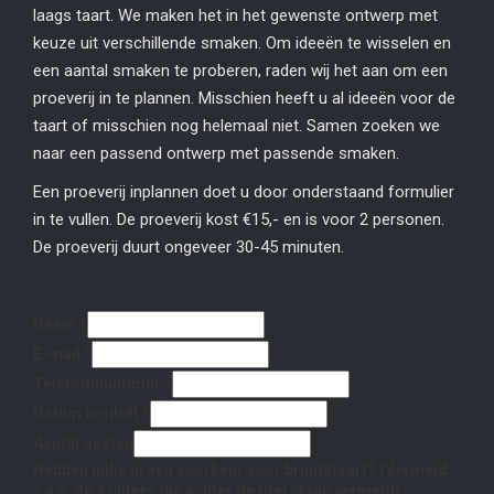
laags taart. We maken het in het gewenste ontwerp met
keuze uit verschillende smaken. Om ideeën te wisselen en
een aantal smaken te proberen, raden wij het aan om een
proeverij in te plannen. Misschien heeft u al ideeën voor de
taart of misschien nog helemaal niet. Samen zoeken we
naar een passend ontwerp met passende smaken.
Een proeverij inplannen doet u door onderstaand formulier
in te vullen. De proeverij kost €15,- en is voor 2 personen.
De proeverij duurt ongeveer 30-45 minuten.
Naam
*
E-mail
*
Telefoonnummer
*
Datum bruiloft
*
Aantal gasten
Hebben jullie al een voorkeur voor bruidstaart? (Vermeld
s.v.p. de 3 cijfers die achter de titel staan vermeld)