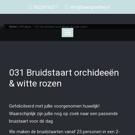
0622616217
info@taartpunthw.nl
Webshop
Home
/
Product
/
031 Bruidstaart orchideeën & witte rozen
Toggle
navigation
031 Bruidstaart orchideeën
& witte rozen
Gefeliciteerd met jullie voorgenomen huwelijk!
Waarschijnlijk zijn jullie nog op zoek naar een passende
bruistaart voor dé dag.
We maken de bruidstaarten vanaf 25 personen in een 2-