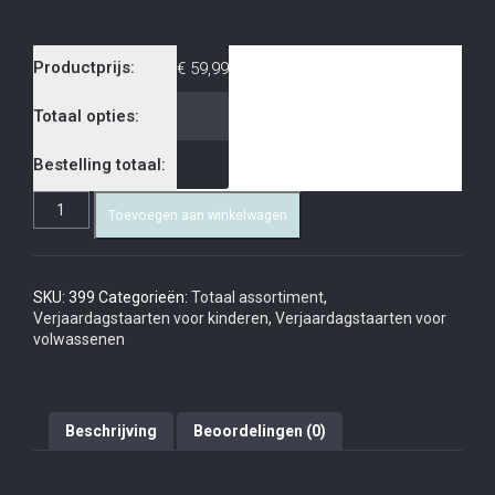
Productprijs:
€
59,99
Totaal opties:
Bestelling totaal:
Toevoegen aan winkelwagen
SKU:
399
Categorieën:
Totaal assortiment
,
Verjaardagstaarten voor kinderen
,
Verjaardagstaarten voor
volwassenen
Beschrijving
Beoordelingen (0)