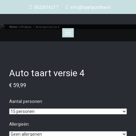
0622616217
info@taartpunthw.nl
Webshop
Home
/
Product
/
Auto taart versie 4
Toggle
navigation
Auto taart versie 4
€
59,99
Aantal personen:
Allergieën: