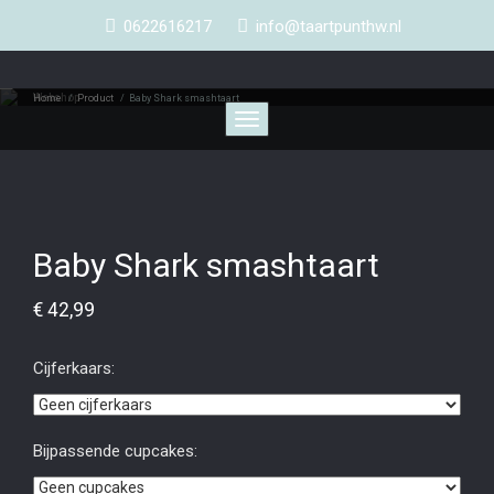
0622616217
info@taartpunthw.nl
Webshop
Home
/
Product
/
Baby Shark smashtaart
Toggle
navigation
Baby Shark smashtaart
€
42,99
Cijferkaars:
Bijpassende cupcakes: