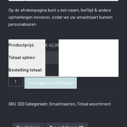
Op de afrekenpagina kunt u een naam, leeftijd & andere
opmerkingen invoeren, zodat we uw smashtaart kunnen
personaliseren.
Productprijs:
€
42,99
Totaal opties:
Bestelling totaal:
Toevoegen aan winkelwagen
SKU:
320
Categorieën:
Smashtaarten
,
Totaal assortiment