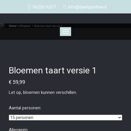
0622616217
info@taartpunthw.nl
Webshop
Home
/
Product
/
Bloemen taart versie 1
Toggle
navigation
Bloemen taart versie 1
€
59,99
Let op, bloemen kunnen verschillen.
Aantal personen:
Allergieën: