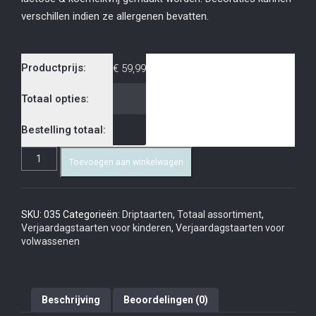
verschillen indien ze allergenen bevatten.
Productprijs:
€
59,99
Totaal opties:
Bestelling totaal:
Toevoegen aan winkelwagen
SKU:
035
Categorieën:
Driptaarten
,
Totaal assortiment
,
Verjaardagstaarten voor kinderen
,
Verjaardagstaarten voor
volwassenen
Beschrijving
Beoordelingen (0)