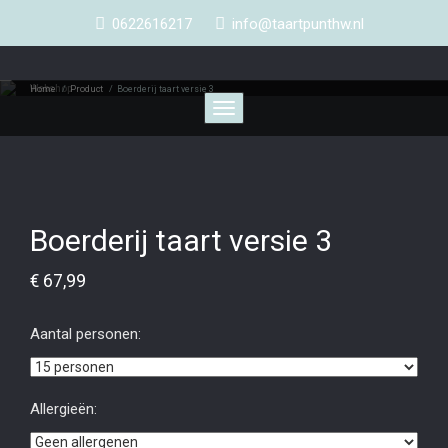
0622616217
info@taartpunthw.nl
Webshop
Home
/
Product
/
Boerderij taart versie 3
Toggle
navigation
Boerderij taart versie 3
€
67,99
Aantal personen:
Allergieën: