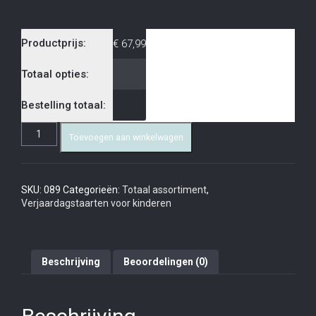
Productprijs:
€
67,99
Totaal opties:
Bestelling totaal:
Toevoegen aan winkelwagen
SKU:
089
Categorieën:
Totaal assortiment
,
Verjaardagstaarten voor kinderen
Beschrijving
Beoordelingen (0)