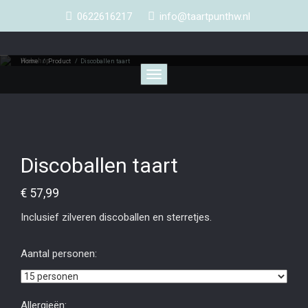
0622616217
info@taartpunthw.nl
Webshop
Home
/
Product
/
Discoballen taart
Toggle
navigation
Discoballen taart
€
57,99
Inclusief zilveren discoballen en sterretjes.
Aantal personen:
Allergieën: