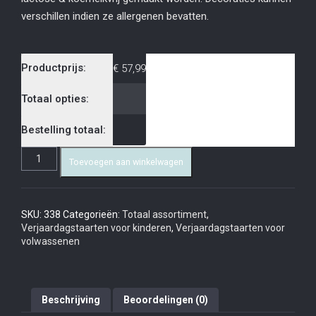
verschillen indien ze allergenen bevatten.
Productprijs:
€
57,99
Totaal opties:
Bestelling totaal:
Toevoegen aan winkelwagen
SKU:
338
Categorieën:
Totaal assortiment
,
Verjaardagstaarten voor kinderen
,
Verjaardagstaarten voor
volwassenen
Beschrijving
Beoordelingen (0)