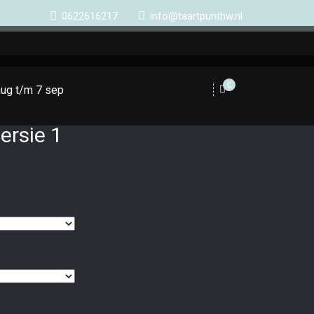
0622616217
info@taartpunthw.nl
0
aug t/m 7 sep
versie 1