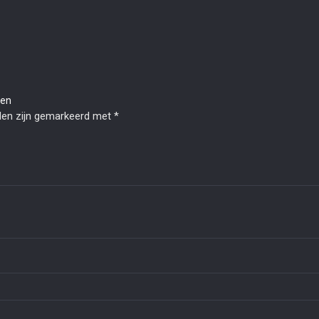
len
lden zijn gemarkeerd met
*