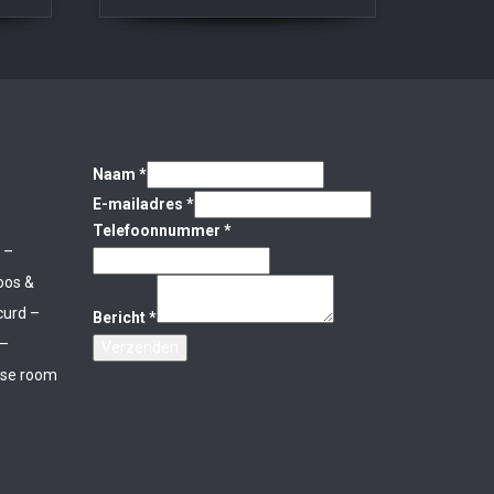
Naam
*
E-mailadres
*
Telefoonnummer
*
 –
oos &
curd –
Bericht
*
 –
Verzenden
rse room