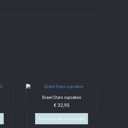
2
Brawl Stars cupcakes
€
32,95
n
Toevoegen aan winkelwagen