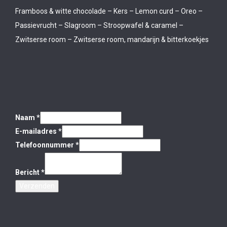
Framboos & witte chocolade – Kers – Lemon curd – Oreo –
Passievrucht – Slagroom – Stroopwafel & caramel –
Zwitserse room – Zwitserse room, mandarijn & bitterkoekjes
Naam
*
E-mailadres
*
Telefoonnummer
*
Bericht
*
Verzenden