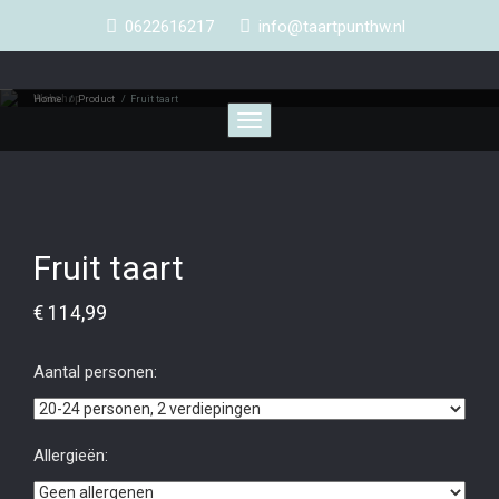
0622616217
info@taartpunthw.nl
Webshop
Home
/
Product
/
Fruit taart
Toggle
navigation
Fruit taart
€
114,99
Aantal personen:
Allergieën: