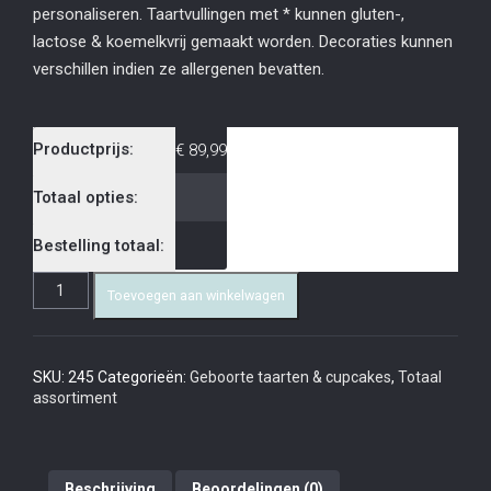
personaliseren. Taartvullingen met * kunnen gluten-,
lactose & koemelkvrij gemaakt worden. Decoraties kunnen
verschillen indien ze allergenen bevatten.
Productprijs:
€
89,99
Totaal opties:
Bestelling totaal:
Toevoegen aan winkelwagen
SKU:
245
Categorieën:
Geboorte taarten & cupcakes
,
Totaal
assortiment
Beschrijving
Beoordelingen (0)