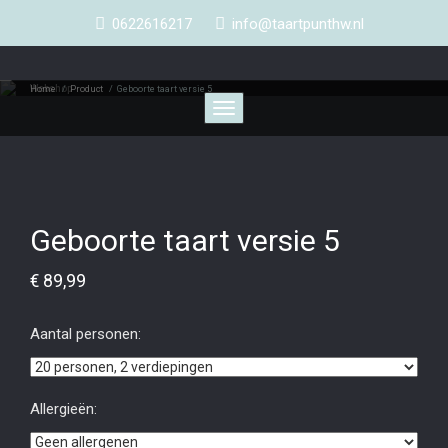
0622616217
info@taartpunthw.nl
Webshop
Home
/
Product
/
Geboorte taart versie 5
Toggle
navigation
Geboorte taart versie 5
€
89,99
Aantal personen:
Allergieën: