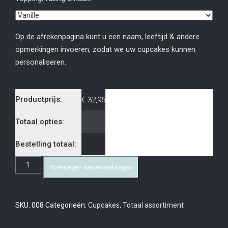
Op de afrekenpagina kunt u een naam, leeftijd & andere
opmerkingen invoeren, zodat we uw cupcakes kunnen
personaliseren.
Productprijs:
€
32,95
Totaal opties:
Bestelling totaal:
Toevoegen aan winkelwagen
SKU:
008
Categorieën:
Cupcakes
,
Totaal assortiment