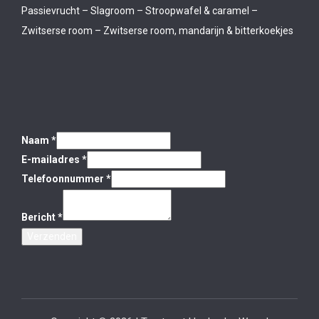
Passievrucht – Slagroom – Stroopwafel & caramel –
Zwitserse room – Zwitserse room, mandarijn & bitterkoekjes
Naam
*
E-mailadres
*
Telefoonnummer
*
Bericht
*
Verzenden