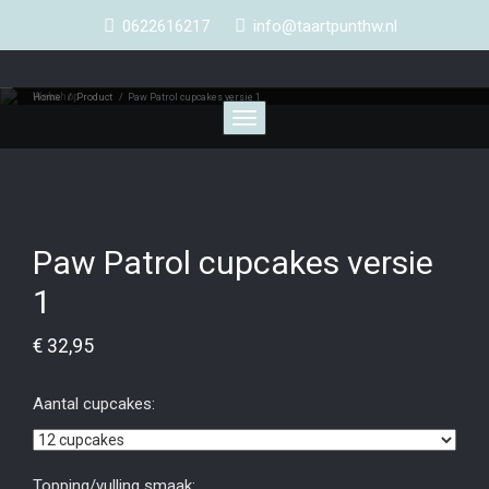
0622616217
info@taartpunthw.nl
Webshop
Home
/
Product
/
Paw Patrol cupcakes versie 1
Toggle
navigation
Paw Patrol cupcakes versie
1
€
32,95
Aantal cupcakes:
Topping/vulling smaak: