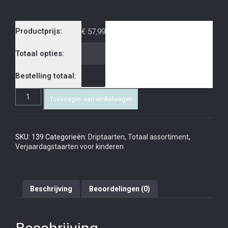
Productprijs:
€
57,99
Totaal opties:
Bestelling totaal:
Toevoegen aan winkelwagen
SKU:
139
Categorieën:
Driptaarten
,
Totaal assortiment
,
Verjaardagstaarten voor kinderen
Beschrijving
Beoordelingen (0)