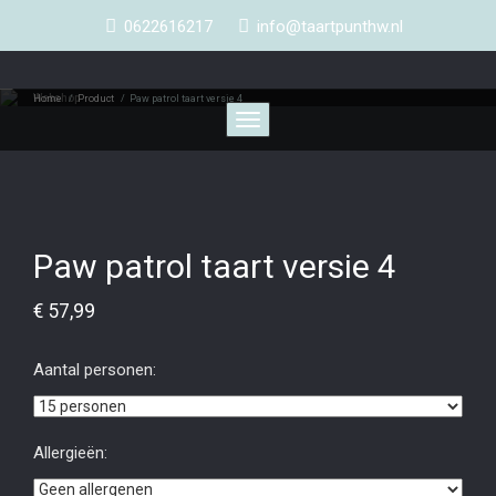
0622616217
info@taartpunthw.nl
Webshop
Home
/
Product
/
Paw patrol taart versie 4
Toggle
navigation
Paw patrol taart versie 4
€
57,99
Aantal personen:
Allergieën: