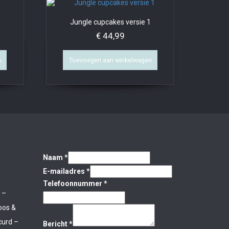
Jungle cupcakes versie 1
€
44,99
n
Toevoegen aan winkelwagen
Naam
*
E-mailadres
*
Telefoonnummer
*
 –
oos &
curd –
Bericht
*