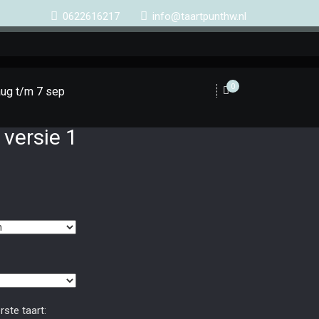
0622616217
info@taartpunthw.nl
0
aug t/m 7 sep
versie 1
ste taart: