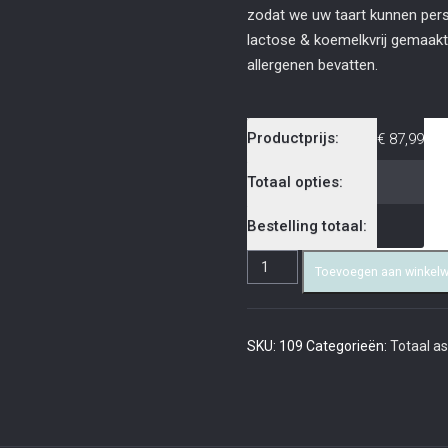
zodat we uw taart kunnen perso
lactose & koemelkvrij gemaakt
allergenen bevatten.
Productprijs:
€
87,99
Totaal opties:
Bestelling totaal:
Toevoegen aan winkel
SKU:
109
Categorieën:
Totaal a