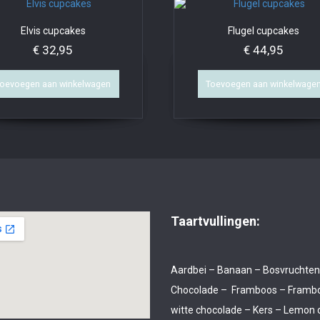
Elvis cupcakes
Flugel cupcakes
€
32,95
€
44,95
oevoegen aan winkelwagen
Toevoegen aan winkelwage
Taartvullingen:
Aardbei – Banaan – Bosvruchten
Chocolade – Framboos – Framb
witte chocolade – Kers – Lemon 