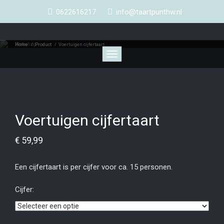
0622616217
info@taartpunthw.nl
Webshop
Home
/
Product
/
Voertuigen cijfertaart
Toggle
navigation
Voertuigen cijfertaart
€
59,99
Een cijfertaart is per cijfer voor ca. 15 personen.
Cijfer: