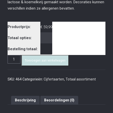
lactose & koemelkvrij gemaakt worden. Decoraties kunnen
verschillen indien ze allergenen bevatten.
Productprijs:
€
59,99
Totaal opties:
Bestelling totaal:
Toevoegen aan winkelwagen
SKU:
464
Categorieën:
Cijfertaarten
,
Totaal assortiment
Beschrijving
Beoordelingen (0)