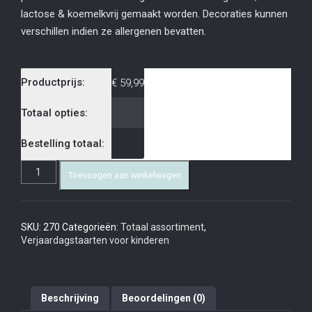
lactose & koemelkvrij gemaakt worden. Decoraties kunnen
verschillen indien ze allergenen bevatten.
Productprijs:
€
59,99
Totaal opties:
Bestelling totaal:
Toevoegen aan winkelwagen
SKU:
270
Categorieën:
Totaal assortiment
,
Verjaardagstaarten voor kinderen
Beschrijving
Beoordelingen (0)