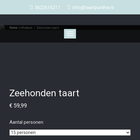
0622616217
info@taartpunthw.nl
Webshop
Home
/
Product
/
Zeehonden taart
Toggle
navigation
Zeehonden taart
€
59,99
Aantal personen: