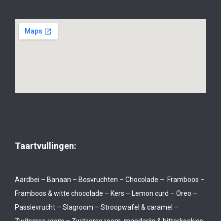
Taartvullingen:
Aardbei – Banaan – Bosvruchten – Chocolade – Framboos –
Framboos & witte chocolade – Kers – Lemon curd – Oreo –
Passievrucht – Slagroom – Stroopwafel & caramel –
Zwitserse room – Zwitserse room, mandarijn & bitterkoekjes