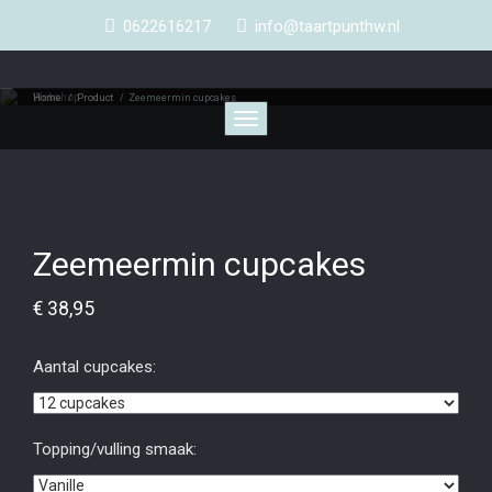
0622616217
info@taartpunthw.nl
Webshop
Home
/
Product
/
Zeemeermin cupcakes
Toggle
navigation
Zeemeermin cupcakes
€
38,95
Aantal cupcakes:
Topping/vulling smaak: