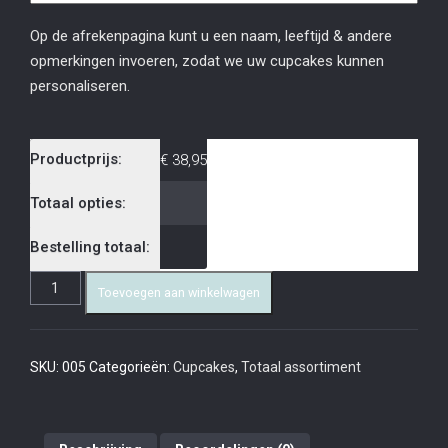
Op de afrekenpagina kunt u een naam, leeftijd & andere
opmerkingen invoeren, zodat we uw cupcakes kunnen
personaliseren.
Productprijs:
€
38,95
Totaal opties:
Bestelling totaal:
Toevoegen aan winkelwagen
SKU:
005
Categorieën:
Cupcakes
,
Totaal assortiment