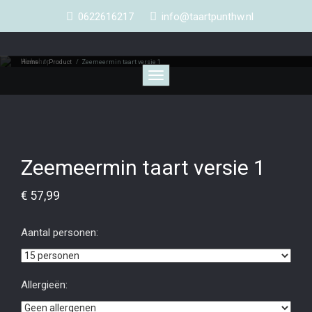
0622616217
info@taartpunthw.nl
Webshop
Home
/
Product
/
Zeemeermin taart versie 1
Toggle
navigation
Zeemeermin taart versie 1
€
57,99
Aantal personen:
Allergieën: