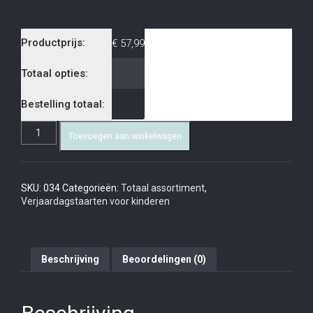
Productprijs:
€
57,99
Totaal opties:
Bestelling totaal:
Toevoegen aan winkelwagen
SKU:
034
Categorieën:
Totaal assortiment
,
Verjaardagstaarten voor kinderen
Beschrijving
Beoordelingen (0)