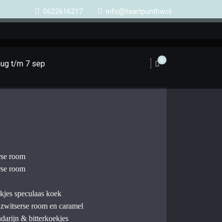
0622616217
info@taartpunthw.nl
0
aug t/m 7 sep
rse room
rse room
kjes speculaas koek
 zwitserse room en caramel
arijn & bitterkoekjes