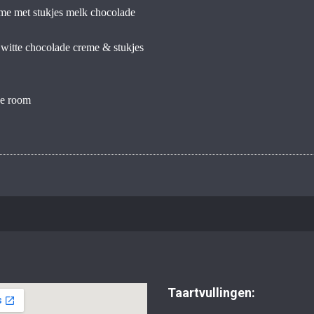
me met stukjes melk chocolade
witte chocolade creme & stukjes
se room
Taartvullingen: