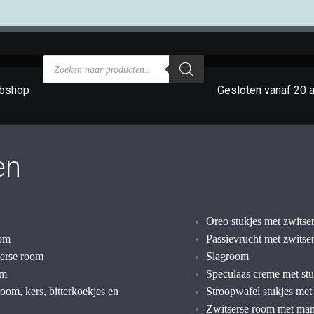
bshop
Gesloten vanaf 20 
en
Oreo stukjes met zwitse
oom
Passievrucht met zwitse
serse room
Slagroom
om
Speculaas creme met stu
oom, kers, bitterkoekjes en
Stroopwafel stukjes met
Zwitserse room met mand