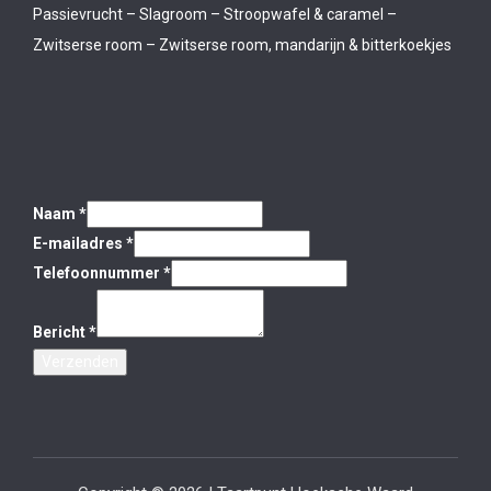
Passievrucht – Slagroom – Stroopwafel & caramel –
Zwitserse room – Zwitserse room, mandarijn & bitterkoekjes
Naam
*
E-mailadres
*
Telefoonnummer
*
Bericht
*
Verzenden