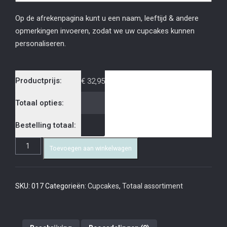
Op de afrekenpagina kunt u een naam, leeftijd & andere
opmerkingen invoeren, zodat we uw cupcakes kunnen
personaliseren.
Productprijs:
€
32,95
Totaal opties:
Bestelling totaal:
Toevoegen aan winkelwagen
SKU:
017
Categorieën:
Cupcakes
,
Totaal assortiment