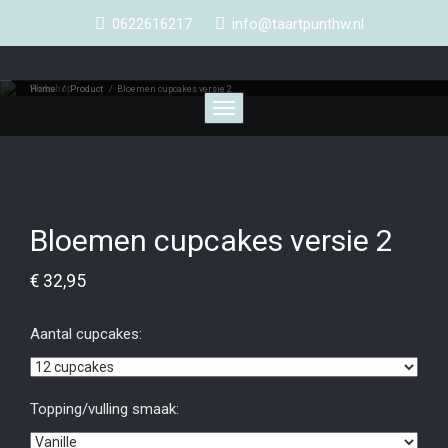
0622616217
info@taartpunthw.nl
Webshop
Home
/
Product
/
Bloemen cupcakes versie 2
Toggle
navigation
Bloemen cupcakes versie 2
€
32,95
Aantal cupcakes:
Topping/vulling smaak: