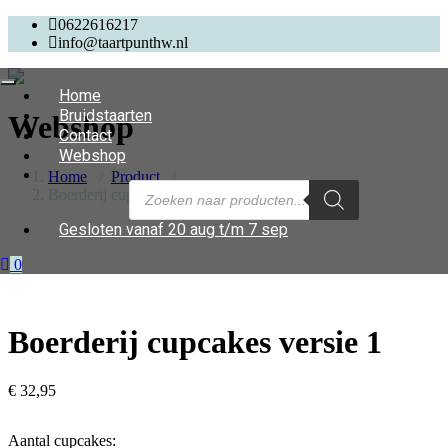
0622616217
info@taartpunthw.nl
Toggle
Home
navigation
Bruidstaarten
Webshop
Contact
Webshop
Home
/
Product
/
Boerderij cupcakes versie 1
Gesloten vanaf 20 aug t/m 7 sep
0
Boerderij cupcakes versie 1
€
32,95
Aantal cupcakes: