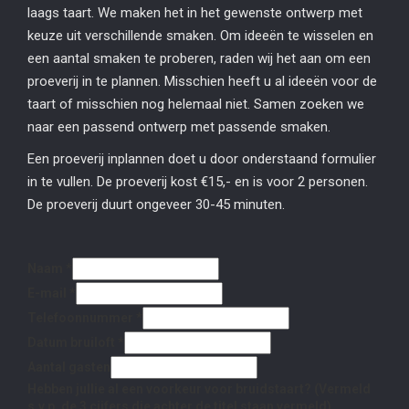
laags taart. We maken het in het gewenste ontwerp met
keuze uit verschillende smaken. Om ideeën te wisselen en
een aantal smaken te proberen, raden wij het aan om een
proeverij in te plannen. Misschien heeft u al ideeën voor de
taart of misschien nog helemaal niet. Samen zoeken we
naar een passend ontwerp met passende smaken.
Een proeverij inplannen doet u door onderstaand formulier
in te vullen. De proeverij kost €15,- en is voor 2 personen.
De proeverij duurt ongeveer 30-45 minuten.
Naam
*
E-mail
*
Telefoonnummer
*
Datum bruiloft
*
Aantal gasten
Hebben jullie al een voorkeur voor bruidstaart? (Vermeld
s.v.p. de 3 cijfers die achter de titel staan vermeld)