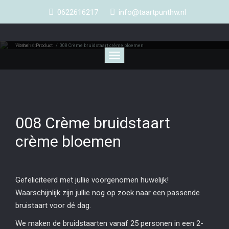
0622616217
info@taartpunthw.nl
Webshop
Home
/
Product
/
008 Crème bruidstaart crème bloemen
Toggle
navigation
008 Crème bruidstaart
crème bloemen
Gefeliciteerd met jullie voorgenomen huwelijk!
Waarschijnlijk zijn jullie nog op zoek naar een passende
bruistaart voor dé dag.
We maken de bruidstaarten vanaf 25 personen in een 2-