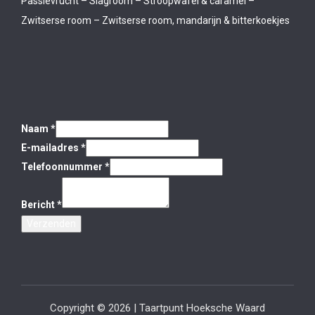
Passievrucht – Slagroom – Stroopwafel & caramel –
Zwitserse room – Zwitserse room, mandarijn & bitterkoekjes
Naam
*
E-mailadres
*
Telefoonnummer
*
Bericht
*
Verzenden
Copyright © 2026 | Taartpunt Hoeksche Waard