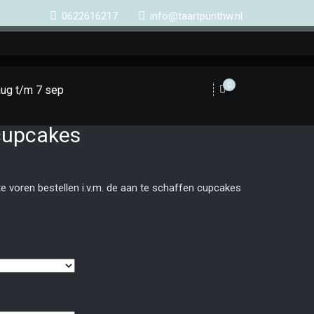
0622616217
info@taartpunthw.nl
0
aug t/m 7 sep
cupcakes
e voren bestellen i.v.m. de aan te schaffen cupcakes