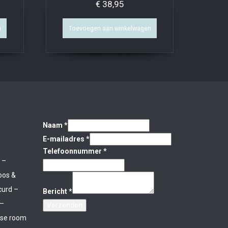
€
38,95
n
Toevoegen aan winkelwagen
Naam
*
E-mailadres
*
Telefoonnummer
*
 –
oos &
curd –
Bericht
*
 –
Verzenden
rse room