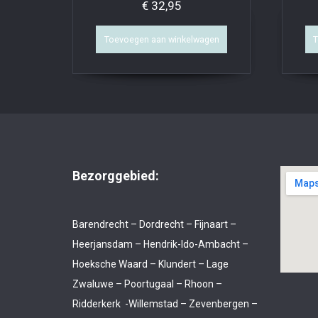
€
32,95
Toevoegen aan winkelwagen
T
Bezorggebied:
Barendrecht – Dordrecht – Fijnaart –
Heerjansdam – Hendrik-Ido-Ambacht –
Hoeksche Waard – Klundert – Lage
Zwaluwe – Poortugaal – Rhoon –
Ridderkerk -Willemstad – Zevenbergen –