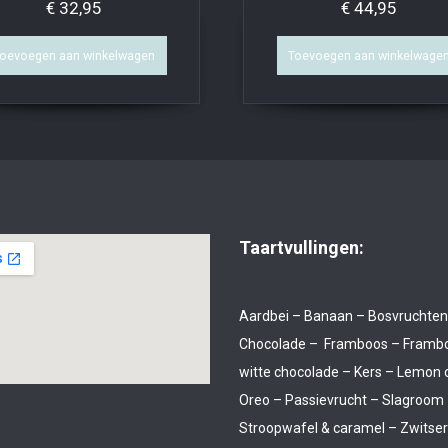
€
32,95
€
44,95
oevoegen aan winkelwagen
Toevoegen aan winkelwage
Taartvullingen:
Aardbei – Banaan – Bosvruchten
Chocolade – Framboos – Framb
witte chocolade – Kers – Lemon 
Oreo – Passievrucht – Slagroom
Stroopwafel & caramel – Zwitse