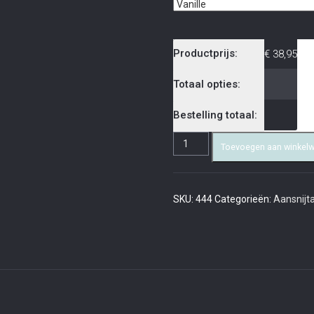
Productprijs:
€
38,95
Totaal opties:
Bestelling totaal:
Toevoegen aan winkel
SKU:
444
Categorieën:
Aansnijta