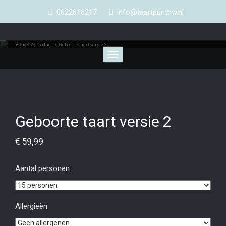
0622616217
info@taartpunthw.nl
Webshop
Home
/
Product
/
Geboorte taart versie 2
Toggle
navigation
Geboorte taart versie 2
€
59,99
Aantal personen:
Allergieën: