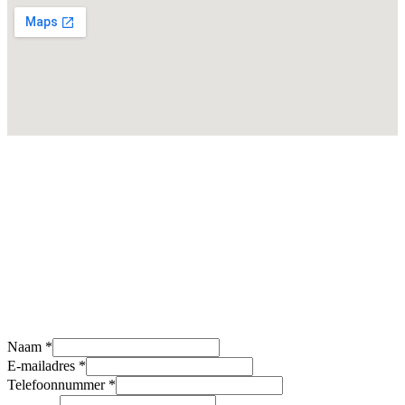
Taartvullingen:
Aardbei – Banaan – Bosvruchten – Chocolade – Framboos – Framboos &
witte chocolade – Kers – Lemon curd – Oreo – Passievrucht – Slagroom –
Stroopwafel & caramel – Zwitserse room – Zwitserse room, mandarijn &
bitterkoekjes
Naam
*
E-mailadres
*
Telefoonnummer
*