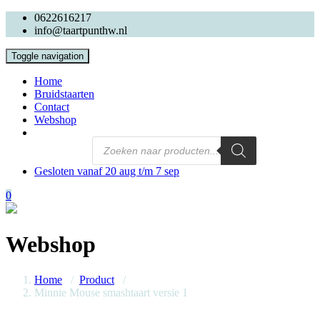
0622616217
info@taartpunthw.nl
Toggle navigation
Home
Bruidstaarten
Contact
Webshop
Gesloten vanaf 20 aug t/m 7 sep
0
Webshop
Home
/
Product
/
Minnie Mouse smashtaart versie 1