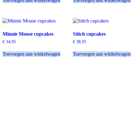
Toevoegen aan winkelwagen
Toevoegen aan winkelwagen
Minnie Mouse cupcakes
Stitch cupcakes
€
34,95
€
38,95
Toevoegen aan winkelwagen
Toevoegen aan winkelwagen
Bezorggebied:
Barendrecht – Dordrecht – Fijnaart – Heerjansdam – Hendrik-Ido-Ambacht
– Hoeksche Waard – Klundert – Lage Zwaluwe – Poortugaal – Rhoon –
Ridderkerk -Willemstad – Zevenbergen – Zevenbergschen Hoek –
Zwijndrecht