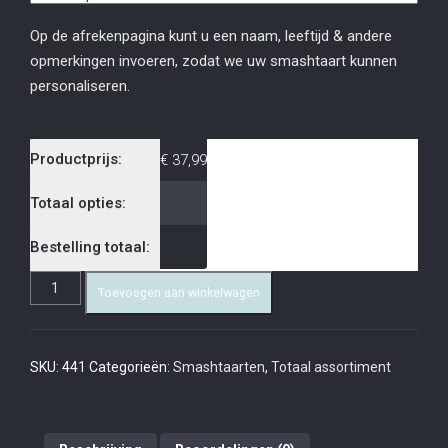
Op de afrekenpagina kunt u een naam, leeftijd & andere
opmerkingen invoeren, zodat we uw smashtaart kunnen
personaliseren.
Productprijs:
€
37,99
Totaal opties:
Bestelling totaal:
Toevoegen aan winkelwagen
SKU:
441
Categorieën:
Smashtaarten
,
Totaal assortiment