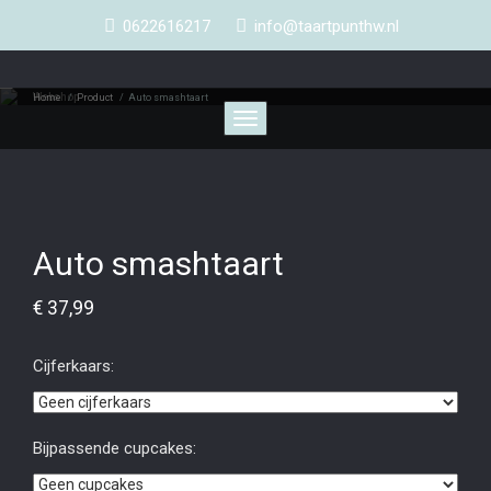
0622616217
info@taartpunthw.nl
Webshop
Home
/
Product
/
Auto smashtaart
Toggle
navigation
Auto smashtaart
€
37,99
Cijferkaars:
Bijpassende cupcakes: