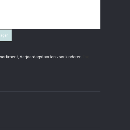
wagen
ssortiment
,
Verjaardagstaarten voor kinderen
Tag: