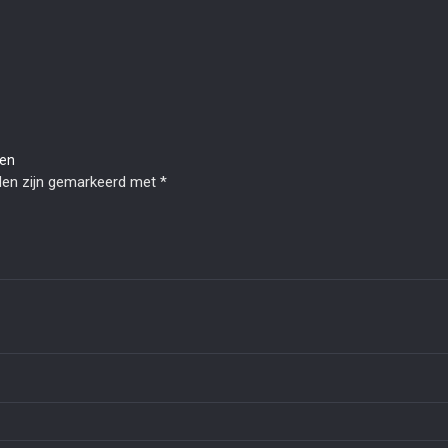
len
lden zijn gemarkeerd met
*