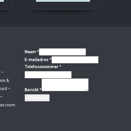
Naam
*
E-mailadres
*
Telefoonnummer
*
 –
oos &
curd –
Bericht
*
 –
Verzenden
rse room