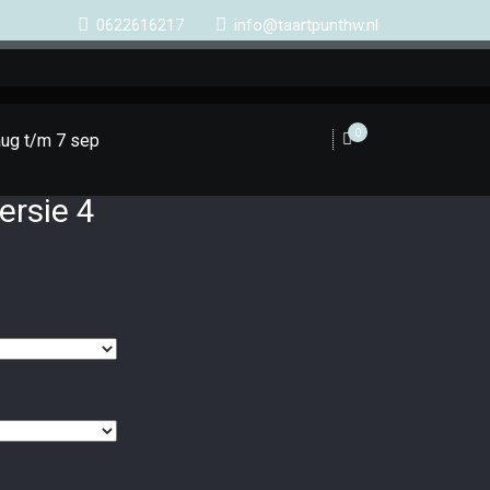
0622616217
info@taartpunthw.nl
0
aug t/m 7 sep
ersie 4