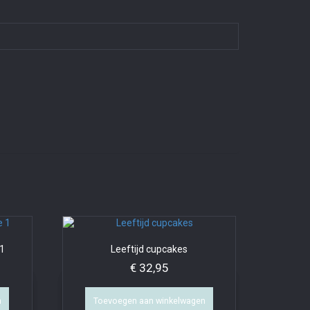
 1
Leeftijd cupcakes
€
32,95
n
Toevoegen aan winkelwagen