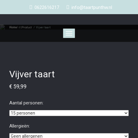
0622616217
info@taartpunthw.nl
Webshop
Home
/
Product
/
Vijver taart
Toggle
navigation
Vijver taart
€
59,99
Aantal personen:
Allergieën: