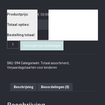
Productprijs:
€
59,99
Totaal opties:
Bestelling totaal:
Toevoegen aan winkelwagen
SKU:
094
Categorieën:
Totaal assortiment
,
Verjaardagstaarten voor kinderen
Beschrijving
Beoordelingen (0)